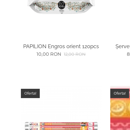
PAPILION Engros orient 120pcs
Șerve
10,00
RON
8
12,00
RON
Oferta!
Oferta!