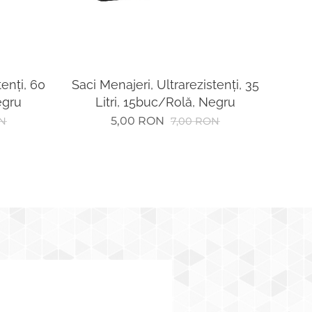
tenți, 60
Saci Menajeri, Ultrarezistenți, 35
egru
Litri, 15buc/Rolă, Negru
5,00
RON
N
7,00
RON