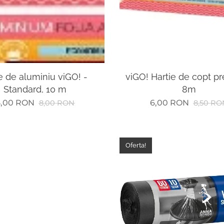
e de aluminiu viGO! -
viGO! Hartie de copt 
Standard, 10 m
8m
5,00
RON
6,00
RON
8,00
RON
8,50
RO
Oferta!