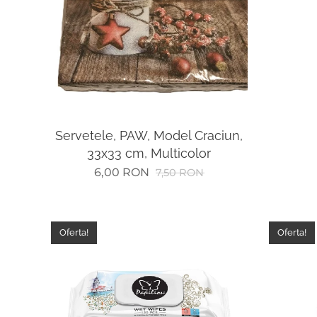
Servetele, PAW, Model Craciun,
33x33 cm, Multicolor
6,00
RON
7,50
RON
Oferta!
Oferta!