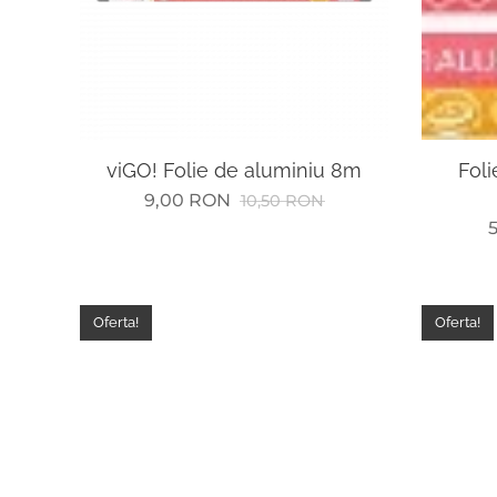
viGO! Folie de aluminiu 8m
Foli
9,00
RON
10,50
RON
Oferta!
Oferta!