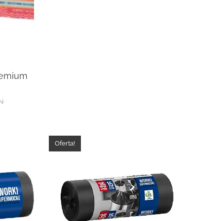
premium
N
Oferta!