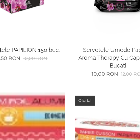
țele PAPILION 150 buc.
Servetele Umede Pap
Aroma Therapy Cu Cap
,50
RON
10,00
RON
Bucati
10,00
RON
12,00
R
Oferta!