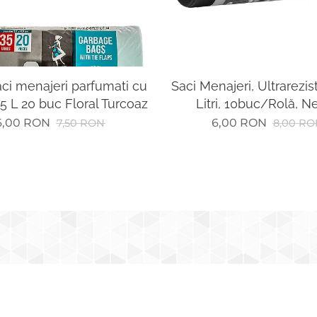
ci menajeri parfumati cu
Saci Menajeri, Ultrarezis
5 L 20 buc Floral Turcoaz
Litri, 10buc/Rolă, N
6,00
RON
6,00
RON
7,50
RON
8,00
RO