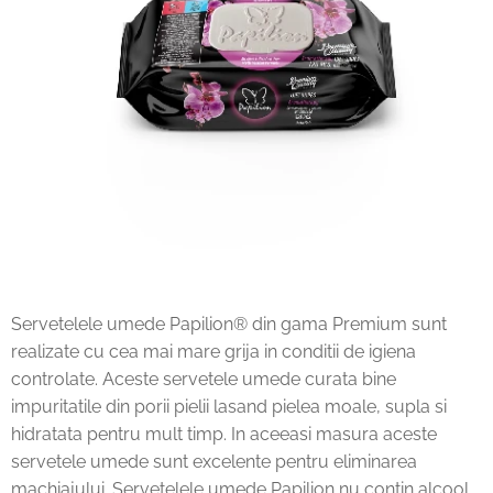
Servetelele umede Papilion® din gama Premium sunt
realizate cu cea mai mare grija in conditii de igiena
controlate. Aceste servetele umede curata bine
impuritatile din porii pielii lasand pielea moale, supla si
hidratata pentru mult timp. In aceeasi masura aceste
servetele umede sunt excelente pentru eliminarea
machiajului. Servetelele umede Papilion nu contin alcool