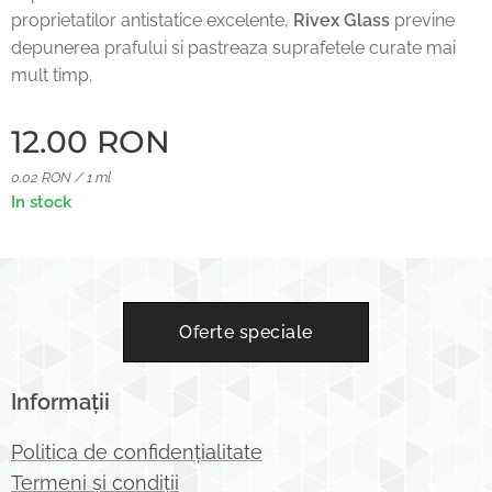
proprietatilor antistatice excelente,
Rivex Glass
previne
depunerea prafului si pastreaza suprafetele curate mai
mult timp.
12.00
RON
0.02 RON / 1 ml
In stock
Oferte speciale
Informații
Politica de confidențialitate
Termeni și condiții