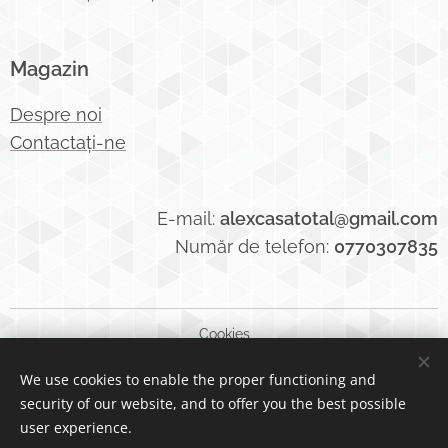
Magazin
Despre noi
Contactați-ne
E-mail:
alexcasatotal@gmail.com
Număr de telefon:
0770307835
Cookies
We use cookies to enable the proper functioning and
Languages
security of our website, and to offer you the best possible
Română
English
user experience.