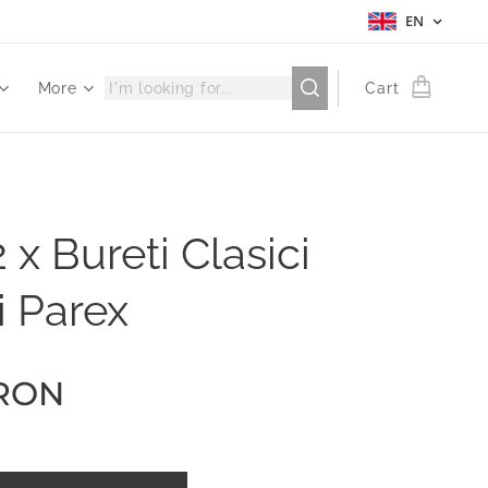
EN
More
Cart
 x Bureti Clasici
i Parex
RON