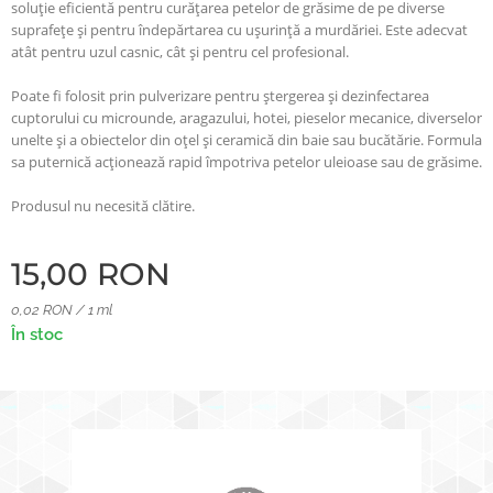
soluție eficientă pentru curățarea petelor de grăsime de pe diverse
suprafețe și pentru îndepărtarea cu ușurință a murdăriei. Este adecvat
atât pentru uzul casnic, cât și pentru cel profesional.
Poate fi folosit prin pulverizare pentru ștergerea și dezinfectarea
cuptorului cu microunde, aragazului, hotei, pieselor mecanice, diverselor
unelte și a obiectelor din oțel și ceramică din baie sau bucătărie. Formula
sa puternică acționează rapid împotriva petelor uleioase sau de grăsime.
Produsul nu necesită clătire.
15,00
RON
0,02 RON / 1 ml
În stoc